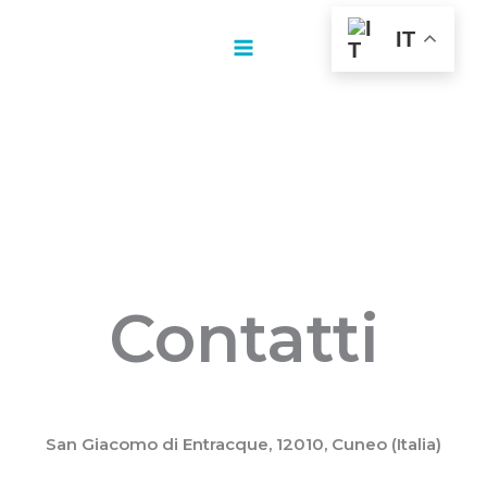
Vai
IT
al
contenuto
Contatti
San Giacomo di Entracque, 12010, Cuneo (Italia)