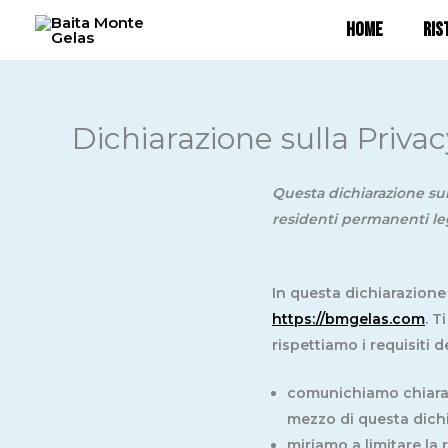
Vai
HOME
RIS
al
contenuto
Dichiarazione sulla Privac
Questa dichiarazione sulla
residenti permanenti leg
In questa dichiarazione
https://bmgelas.com
. T
rispettiamo i requisiti de
comunichiamo chiaram
mezzo di questa dichi
miriamo a limitare la r