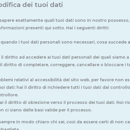
difica dei tuoi dati
apere esattamente quali tuoi dati sono in nostro possesso, 
formazioni presenti qui sotto. Hai i seguenti diritti:
re quando i tuoi dati personali sono necessari, cosa succede 
i il diritto ad accedere ai tuoi dati personali dei quali siamo
ai il diritto di completare, correggere, cancellare o bloccare i 
emi relativi al accessibilità del sito web, per favore non esi
uoi dati: hai il diritto di richiedere tutti i tuoi dati dal controllo
trollore.
hai il diritto di obiezione verso il processo dei tuoi dati. Noi
 ci siano delle basi valide per il processo.
sempre in modo chiaro chi sei, così da essere certi di non ca
sbagliata.