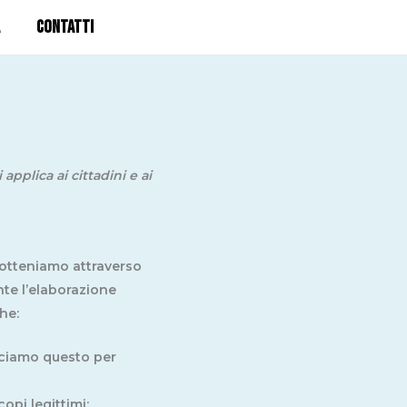
CONTATTI
applica ai cittadini e ai
 otteniamo attraverso
nte l’elaborazione
che:
cciamo questo per
copi legittimi;