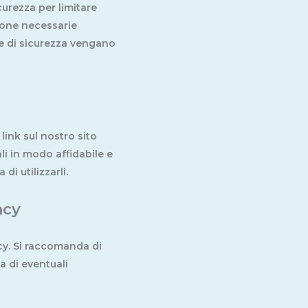
urezza per limitare
rsone necessarie
re di sicurezza vengano
 link sul nostro sito
li in modo affidabile e
di utilizzarli.
acy
acy. Si raccomanda di
a di eventuali