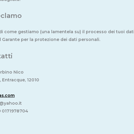
reclamo
i come gestiamo (una lamentela su) il processo dei tuoi dati p
 Garante per la protezione dei dati personali.
atti
erbino Nico
, Entracque, 12010
las.com
s@
yahoo.it
9 0171978704