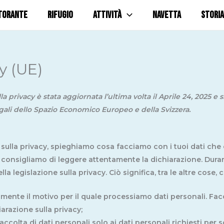
TORANTE
RIFUGIO
ATTIVITÀ
NAVETTA
STORIA
y (UE)
 privacy è stata aggiornata l’ultima volta il Aprile 24, 2025 e si 
ali dello Spazio Economico Europeo e della Svizzera.
 sulla privacy, spieghiamo cosa facciamo con i tuoi dati che
i consigliamo di leggere attentamente la dichiarazione. Dura
lla legislazione sulla privacy. Ciò significa, tra le altre cose, 
ente il motivo per il quale processiamo dati personali. Fa
arazione sulla privacy;
accolta di dati personali solo ai dati personali richiesti per s